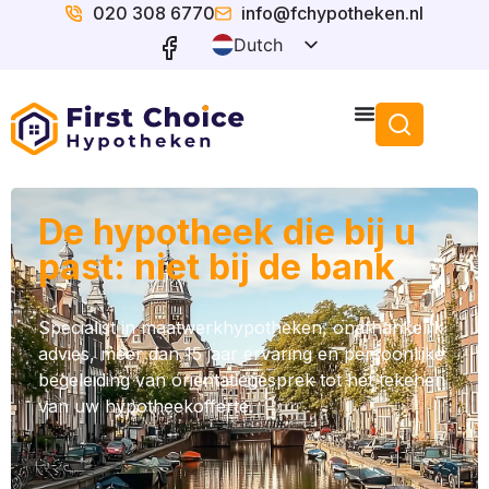
020 308 6770
info@fchypotheken.nl
Dutch
English
De hypotheek die bij u
past: niet bij de bank
Specialist in maatwerkhypotheken, onafhankelijk
advies, meer dan 15 jaar ervaring en persoonlijke
begeleiding van oriëntatiegesprek tot het tekenen
van uw hypotheekofferte.