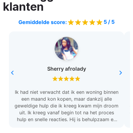
klanten
5 / 5
Gemiddelde score:
Sherry afrolady
Ik had niet verwacht dat ik een woning binnen
een maand kon kopen, maar dankzij alle
geweldige hulp die ik kreeg kwam mijn droom
c
uit. Ik kreeg vanaf begin tot na het proces
o
hulp en snelle reacties. Hij is behulpzaam en
stond voor mij klaar. Ik ben zo dankbaar en ik
raad deze team aan.