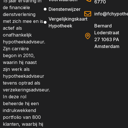
15 jaar ervaring in
6770
de financiële
Dienstenwijzer
info@fchypothe
dienstverlening
Vergelijkingskaart
met zich mee en is
Hypotheek
Bernard
actief als
Loderstraat
onafhankelijk
27 1063 PA
hypotheekadviseur.
Amsterdam
Zijn carrière
begon in 2010,
waarin hij naast
zijn werk als
hypotheekadviseur
tevens optrad als
verzekeringsadviseur.
In deze rol
beheerde hij een
indrukwekkend
portfolio van 800
klanten, waarbij hij