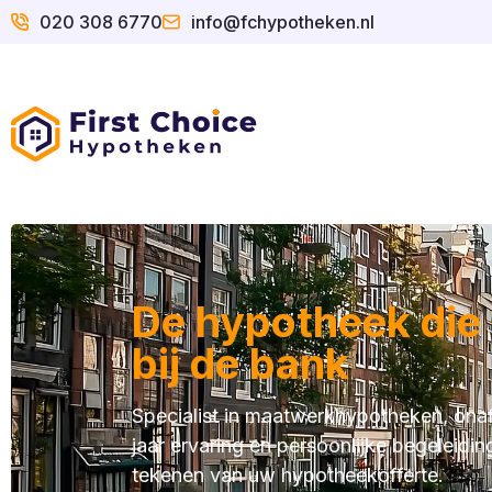
020 308 6770
info@fchypotheken.nl
De hypotheek die b
bij de bank
Specialist in maatwerkhypotheken, onaf
jaar ervaring en persoonlijke begeleidin
tekenen van uw hypotheekofferte.