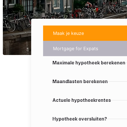
Maak je keuze
Mortgage for Expats
Maximale hypotheek berekenen
Maandlasten berekenen
Actuele hypotheekrentes
Hypotheek oversluiten?