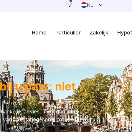
NL
EN
Home
Particulier
Zakelijk
Hypo
ij u past: niet
hankelijk advies, meer dan 15
g van oriëntatiegesprek tot het