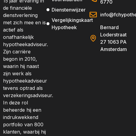
15 jaar ervaring in
6770
de financiële
Dienstenwijzer
info@fchypothe
dienstverlening
Vergelijkingskaart
met zich mee en is
Hypotheek
Bernard
actief als
Loderstraat
onafhankelijk
27 1063 PA
hypotheekadviseur.
Amsterdam
Zijn carrière
begon in 2010,
waarin hij naast
zijn werk als
hypotheekadviseur
tevens optrad als
verzekeringsadviseur.
In deze rol
beheerde hij een
indrukwekkend
portfolio van 800
klanten, waarbij hij