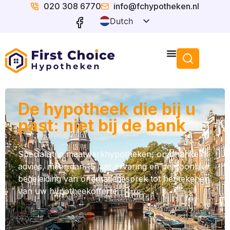
020 308 6770
info@fchypotheken.nl
Dutch
English
De hypotheek die bij u
past: niet bij de bank
Specialist in maatwerkhypotheken, onafhankelijk
advies, meer dan 15 jaar ervaring en persoonlijke
begeleiding van oriëntatiegesprek tot het tekenen
van uw hypotheekofferte.