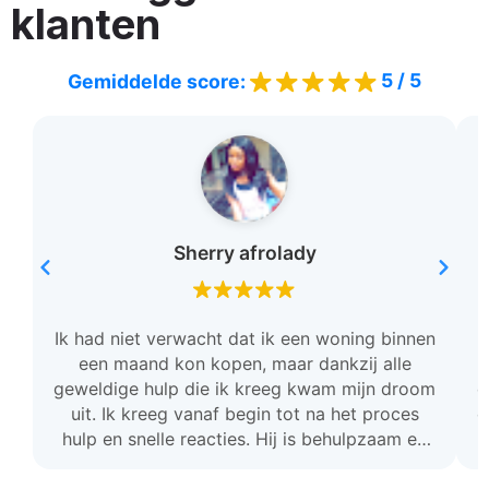
klanten
5 / 5
Gemiddelde score:
Sherry afrolady
Ik had niet verwacht dat ik een woning binnen
een maand kon kopen, maar dankzij alle
geweldige hulp die ik kreeg kwam mijn droom
c
uit. Ik kreeg vanaf begin tot na het proces
o
hulp en snelle reacties. Hij is behulpzaam en
stond voor mij klaar. Ik ben zo dankbaar en ik
raad deze team aan.