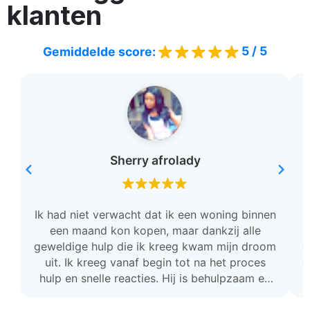
klanten
5 / 5
Gemiddelde score:
Sherry afrolady
Ik had niet verwacht dat ik een woning binnen
een maand kon kopen, maar dankzij alle
geweldige hulp die ik kreeg kwam mijn droom
c
uit. Ik kreeg vanaf begin tot na het proces
o
hulp en snelle reacties. Hij is behulpzaam en
stond voor mij klaar. Ik ben zo dankbaar en ik
raad deze team aan.