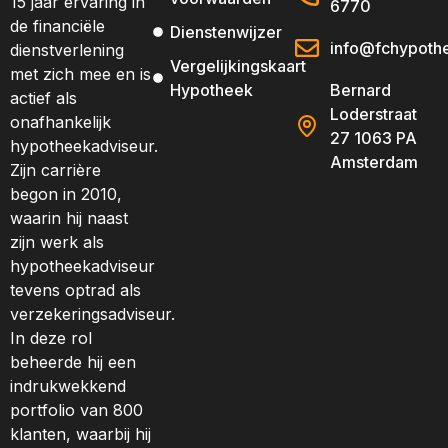
15 jaar ervaring in
6770
de financiële
Dienstenwijzer
info@fchypothe
dienstverlening
Vergelijkingskaart
met zich mee en is
Hypotheek
Bernard
actief als
Loderstraat
onafhankelijk
27 1063 PA
hypotheekadviseur.
Amsterdam
Zijn carrière
begon in 2010,
waarin hij naast
zijn werk als
hypotheekadviseur
tevens optrad als
verzekeringsadviseur.
In deze rol
beheerde hij een
indrukwekkend
portfolio van 800
klanten, waarbij hij