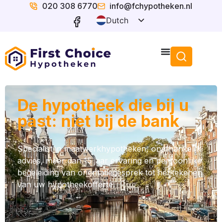
020 308 6770
info@fchypotheken.nl
Dutch
English
De hypotheek die bij u
past: niet bij de bank
Specialist in maatwerkhypotheken, onafhankelijk
advies, meer dan 15 jaar ervaring en persoonlijke
begeleiding van oriëntatiegesprek tot het tekenen
van uw hypotheekofferte.