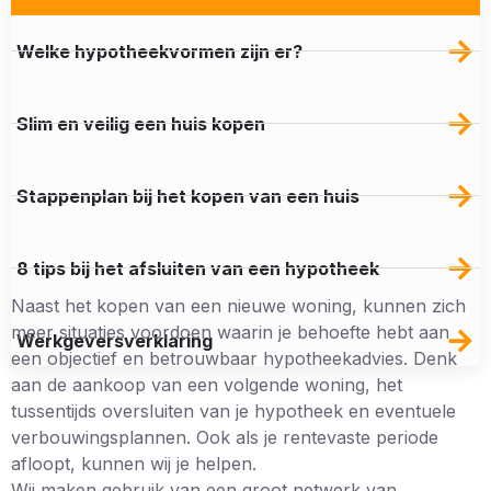
Welke hypotheekvormen zijn er?
Slim en veilig een huis kopen
Stappenplan bij het kopen van een huis​
8 tips bij het afsluiten van een hypotheek
Naast het kopen van een nieuwe woning, kunnen zich
meer situaties voordoen waarin je behoefte hebt aan
Werkgeversverklaring
een objectief en betrouwbaar hypotheekadvies. Denk
aan de aankoop van een volgende woning, het
tussentijds oversluiten van je hypotheek en eventuele
verbouwingsplannen. Ook als je rentevaste periode
afloopt, kunnen wij je helpen.
Wij maken gebruik van een groot netwerk van