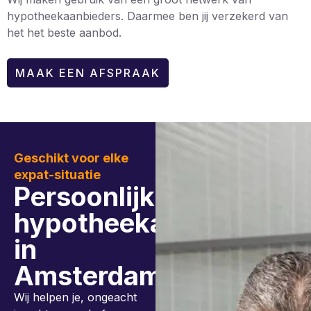
hypotheekaanbieders. Daarmee ben jij verzekerd van
het het beste aanbod.
MAAK EEN AFSPRAAK
Geschikt voor elke
expat-situatie
Persoonlijk
hypotheekadvies
in
Amsterdam
Wij helpen je, ongeacht