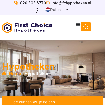
020 308 6770
info@fchypotheken.nl
Dutch
English
Hypotheken
/
Home
Hypotheken
Hoe kunnen wij je helpen?