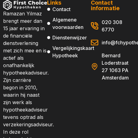
Links
Contact
informatie
Contact
Ramazan Yilmaz
Algemene
brengt meer dan
020 308
voorwaarden
15 jaar ervaring in
6770
de financiële
Dienstenwijzer
info@fchypothe
dienstverlening
Vergelijkingskaart
met zich mee en is
Hypotheek
Bernard
actief als
Loderstraat
onafhankelijk
27 1063 PA
hypotheekadviseur.
Amsterdam
Zijn carrière
begon in 2010,
waarin hij naast
zijn werk als
hypotheekadviseur
tevens optrad als
verzekeringsadviseur.
In deze rol