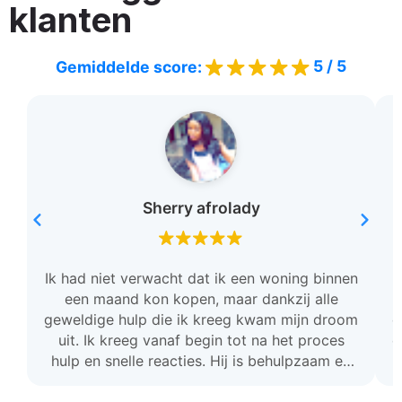
klanten
5 / 5
Gemiddelde score:
Sherry afrolady
Ik had niet verwacht dat ik een woning binnen
een maand kon kopen, maar dankzij alle
geweldige hulp die ik kreeg kwam mijn droom
c
uit. Ik kreeg vanaf begin tot na het proces
o
hulp en snelle reacties. Hij is behulpzaam en
stond voor mij klaar. Ik ben zo dankbaar en ik
raad deze team aan.