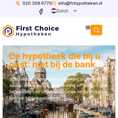
020 308 6770
info@fchypotheken.nl
Dutch
English
De hypotheek die bij u
past: niet bij de bank
Specialist in maatwerkhypotheken, onafhankelijk
advies, meer dan 15 jaar ervaring en persoonlijke
begeleiding van oriëntatiegesprek tot het tekenen
van uw hypotheekofferte.