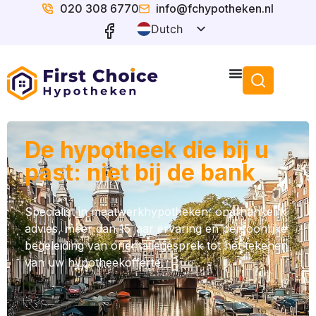
020 308 6770
info@fchypotheken.nl
Dutch
English
De hypotheek die bij u
past: niet bij de bank
Specialist in maatwerkhypotheken, onafhankelijk
advies, meer dan 15 jaar ervaring en persoonlijke
begeleiding van oriëntatiegesprek tot het tekenen
van uw hypotheekofferte.