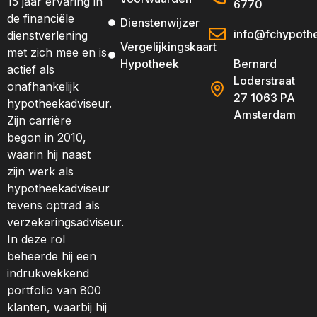
15 jaar ervaring in
6770
de financiële
Dienstenwijzer
info@fchypothe
dienstverlening
Vergelijkingskaart
met zich mee en is
Hypotheek
Bernard
actief als
Loderstraat
onafhankelijk
27 1063 PA
hypotheekadviseur.
Amsterdam
Zijn carrière
begon in 2010,
waarin hij naast
zijn werk als
hypotheekadviseur
tevens optrad als
verzekeringsadviseur.
In deze rol
beheerde hij een
indrukwekkend
portfolio van 800
klanten, waarbij hij