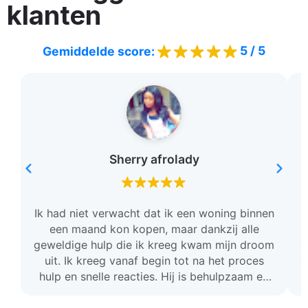
klanten
5 / 5
Gemiddelde score:
Sherry afrolady
Ik had niet verwacht dat ik een woning binnen
een maand kon kopen, maar dankzij alle
geweldige hulp die ik kreeg kwam mijn droom
c
uit. Ik kreeg vanaf begin tot na het proces
o
hulp en snelle reacties. Hij is behulpzaam en
stond voor mij klaar. Ik ben zo dankbaar en ik
raad deze team aan.