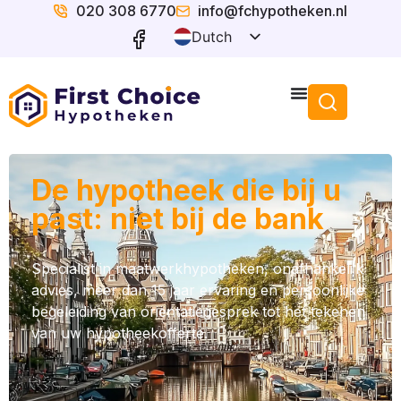
020 308 6770
info@fchypotheken.nl
Dutch
English
De hypotheek die bij u
past: niet bij de bank
Specialist in maatwerkhypotheken, onafhankelijk
advies, meer dan 15 jaar ervaring en persoonlijke
begeleiding van oriëntatiegesprek tot het tekenen
van uw hypotheekofferte.