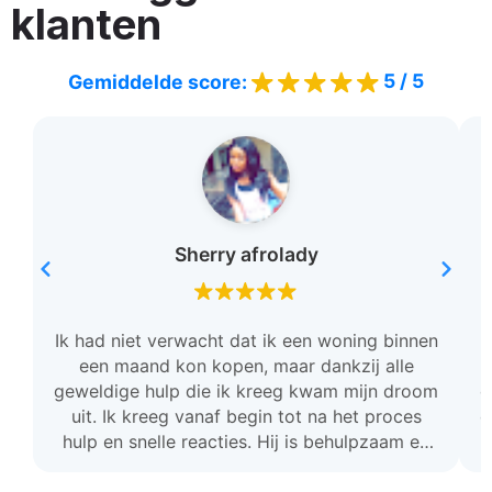
klanten
5 / 5
Gemiddelde score:
Sherry afrolady
Ik had niet verwacht dat ik een woning binnen
een maand kon kopen, maar dankzij alle
geweldige hulp die ik kreeg kwam mijn droom
c
uit. Ik kreeg vanaf begin tot na het proces
o
hulp en snelle reacties. Hij is behulpzaam en
stond voor mij klaar. Ik ben zo dankbaar en ik
raad deze team aan.