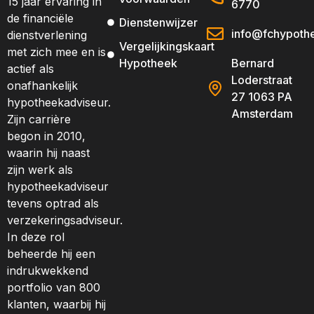
15 jaar ervaring in
6770
de financiële
Dienstenwijzer
info@fchypothe
dienstverlening
Vergelijkingskaart
met zich mee en is
Hypotheek
Bernard
actief als
Loderstraat
onafhankelijk
27 1063 PA
hypotheekadviseur.
Amsterdam
Zijn carrière
begon in 2010,
waarin hij naast
zijn werk als
hypotheekadviseur
tevens optrad als
verzekeringsadviseur.
In deze rol
beheerde hij een
indrukwekkend
portfolio van 800
klanten, waarbij hij