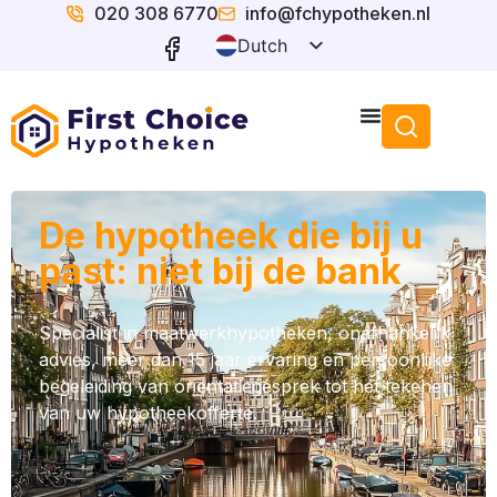
020 308 6770
info@fchypotheken.nl
Dutch
English
De hypotheek die bij u
past: niet bij de bank
Specialist in maatwerkhypotheken, onafhankelijk
advies, meer dan 15 jaar ervaring en persoonlijke
begeleiding van oriëntatiegesprek tot het tekenen
van uw hypotheekofferte.