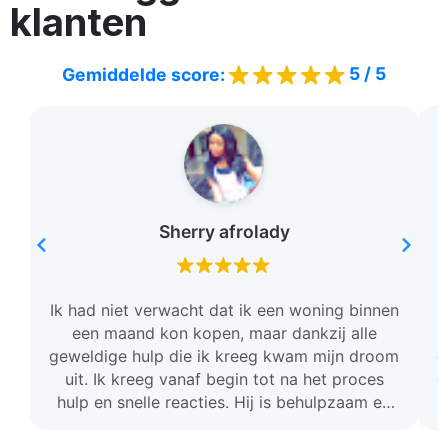
klanten
5 / 5
Gemiddelde score:
Sherry afrolady
Ik had niet verwacht dat ik een woning binnen
een maand kon kopen, maar dankzij alle
geweldige hulp die ik kreeg kwam mijn droom
c
uit. Ik kreeg vanaf begin tot na het proces
o
hulp en snelle reacties. Hij is behulpzaam en
stond voor mij klaar. Ik ben zo dankbaar en ik
raad deze team aan.