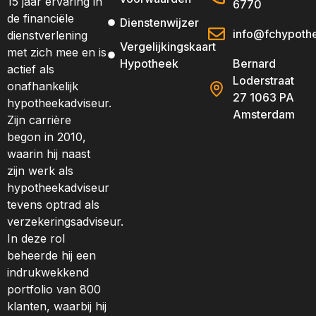
15 jaar ervaring in
6770
de financiële
Dienstenwijzer
info@fchypothe
dienstverlening
Vergelijkingskaart
met zich mee en is
Hypotheek
Bernard
actief als
Loderstraat
onafhankelijk
27 1063 PA
hypotheekadviseur.
Amsterdam
Zijn carrière
begon in 2010,
waarin hij naast
zijn werk als
hypotheekadviseur
tevens optrad als
verzekeringsadviseur.
In deze rol
beheerde hij een
indrukwekkend
portfolio van 800
klanten, waarbij hij