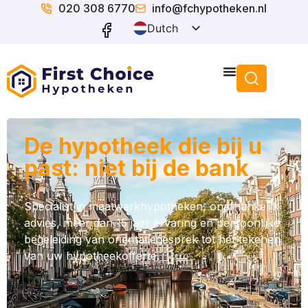
020 308 6770
info@fchypotheken.nl
Dutch
English
De hypotheek die bij u
past: niet bij de bank
Specialist in maatwerkhypotheken, onafhankelijk
advies, meer dan 15 jaar ervaring en persoonlijke
begeleiding van oriëntatiegesprek tot het tekenen
van uw hypotheekofferte.