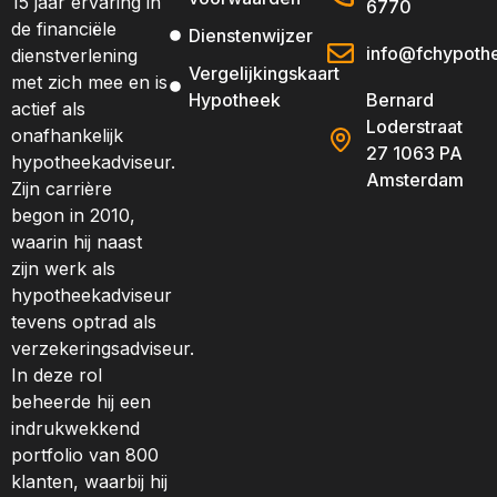
15 jaar ervaring in
6770
de financiële
Dienstenwijzer
info@fchypothe
dienstverlening
Vergelijkingskaart
met zich mee en is
Hypotheek
Bernard
actief als
Loderstraat
onafhankelijk
27 1063 PA
hypotheekadviseur.
Amsterdam
Zijn carrière
begon in 2010,
waarin hij naast
zijn werk als
hypotheekadviseur
tevens optrad als
verzekeringsadviseur.
In deze rol
beheerde hij een
indrukwekkend
portfolio van 800
klanten, waarbij hij