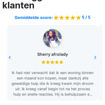
klanten
5 / 5
Gemiddelde score:
Sherry afrolady
Ik had niet verwacht dat ik een woning binnen
een maand kon kopen, maar dankzij alle
geweldige hulp die ik kreeg kwam mijn droom
c
uit. Ik kreeg vanaf begin tot na het proces
o
hulp en snelle reacties. Hij is behulpzaam en
stond voor mij klaar. Ik ben zo dankbaar en ik
raad deze team aan.