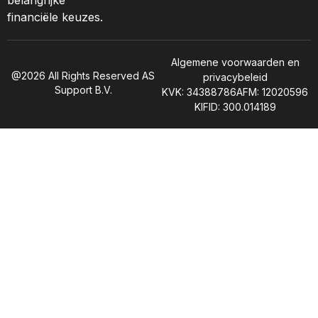
financiële keuzes.
Algemene voorwaarden en
@2026 All Rights Reserved AS
privacybeleid
Support B.V.
KVK: 34388786
AFM: 12020596
KIFID: 300.014189