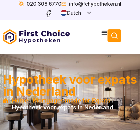
020 308 6770
info@fchypotheken.nl
Dutch
English
Hypotheek voor expats
in Nederland
/
/
Home
Mortgages made for Expats
Hypotheek voor expats in Nederland