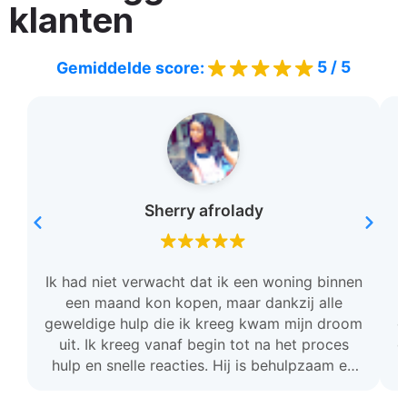
klanten
5 / 5
Gemiddelde score:
Sherry afrolady
Ik had niet verwacht dat ik een woning binnen
een maand kon kopen, maar dankzij alle
geweldige hulp die ik kreeg kwam mijn droom
c
uit. Ik kreeg vanaf begin tot na het proces
o
hulp en snelle reacties. Hij is behulpzaam en
stond voor mij klaar. Ik ben zo dankbaar en ik
raad deze team aan.