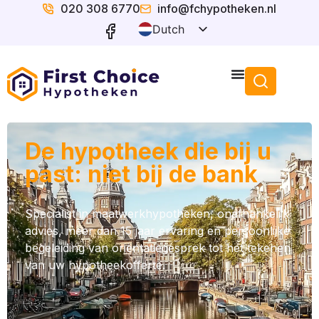
020 308 6770
info@fchypotheken.nl
Dutch
English
De hypotheek die bij u
past: niet bij de bank
Specialist in maatwerkhypotheken, onafhankelijk
advies, meer dan 15 jaar ervaring en persoonlijke
begeleiding van oriëntatiegesprek tot het tekenen
van uw hypotheekofferte.