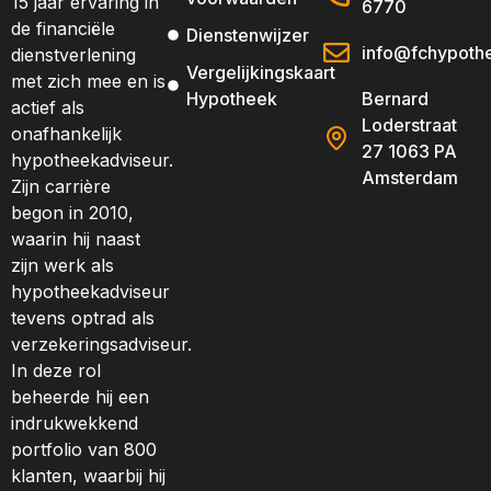
15 jaar ervaring in
6770
de financiële
Dienstenwijzer
info@fchypothe
dienstverlening
Vergelijkingskaart
met zich mee en is
Hypotheek
Bernard
actief als
Loderstraat
onafhankelijk
27 1063 PA
hypotheekadviseur.
Amsterdam
Zijn carrière
begon in 2010,
waarin hij naast
zijn werk als
hypotheekadviseur
tevens optrad als
verzekeringsadviseur.
In deze rol
beheerde hij een
indrukwekkend
portfolio van 800
klanten, waarbij hij