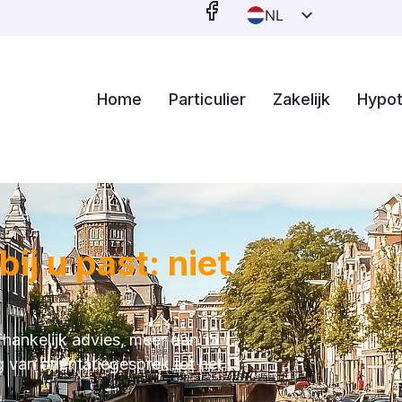
NL
EN
Home
Particulier
Zakelijk
Hypo
ij u past: niet
hankelijk advies, meer dan 15
g van oriëntatiegesprek tot het