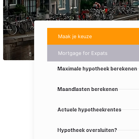
Maak je keuze
Mortgage for Expats
Maximale hypotheek berekenen
Maandlasten berekenen
Actuele hypotheekrentes
Hypotheek oversluiten?