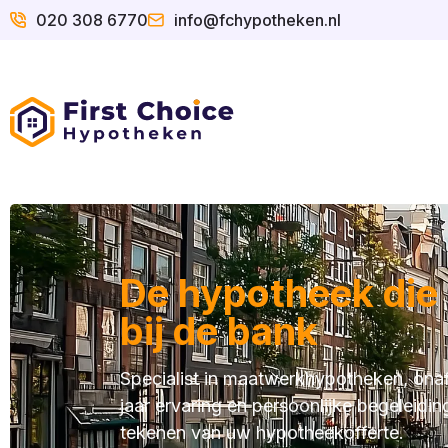
020 308 6770
info@fchypotheken.nl
De hypotheek die b
bij de bank
Specialist in maatwerkhypotheken, onaf
jaar ervaring en persoonlijke begeleidin
tekenen van uw hypotheekofferte.