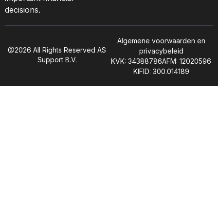
decisions.
Algemene voorwaarden en
@2026 All Rights Reserved AS
privacybeleid
Support B.V.
KVK: 34388786
AFM: 12020596
KIFID: 300.014189