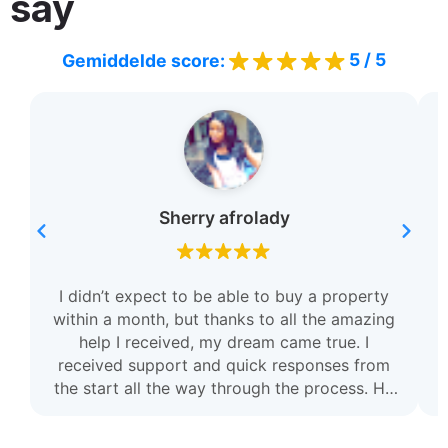
say
5 / 5
Gemiddelde score:
Sherry afrolady
I didn’t expect to be able to buy a property
within a month, but thanks to all the amazing
help I received, my dream came true. I
received support and quick responses from
r
the start all the way through the process. He
was very helpful and always there for me. I
am so grateful and I highly recommend this