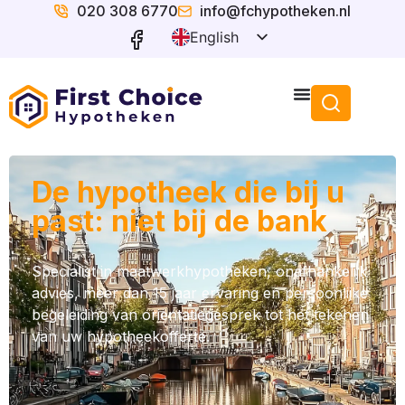
020 308 6770
info@fchypotheken.nl
English
Dutch
De hypotheek die bij u
past: niet bij de bank
Specialist in maatwerkhypotheken, onafhankelijk
advies, meer dan 15 jaar ervaring en persoonlijke
begeleiding van oriëntatiegesprek tot het tekenen
van uw hypotheekofferte.