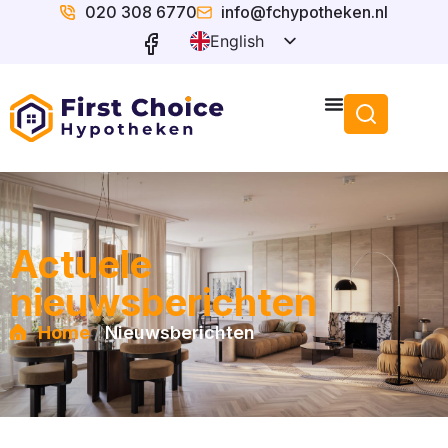
020 308 6770
info@fchypotheken.nl
English
Dutch
Actuele
nieuwsberichten
/
Home
Nieuwsberichten