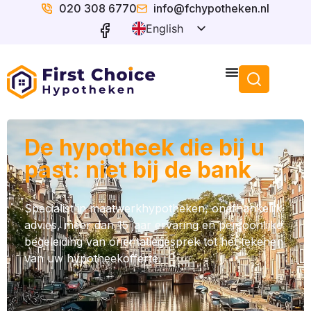
020 308 6770
info@fchypotheken.nl
English
Dutch
De hypotheek die bij u
past: niet bij de bank
Specialist in maatwerkhypotheken, onafhankelijk
advies, meer dan 15 jaar ervaring en persoonlijke
begeleiding van oriëntatiegesprek tot het tekenen
van uw hypotheekofferte.