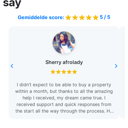
say
5 / 5
Gemiddelde score:
Sherry afrolady
I didn’t expect to be able to buy a property
within a month, but thanks to all the amazing
help I received, my dream came true. I
received support and quick responses from
r
the start all the way through the process. He
was very helpful and always there for me. I
am so grateful and I highly recommend this