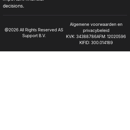
decisions.
Algemene voorwaarden en
@2026 All Rights Reserved AS
privacybeleid
Support B.V.
KVK: 34388786
AFM: 12020596
KIFID: 300.014189